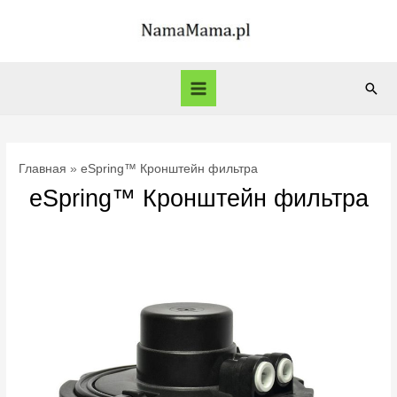
Перейти
к
содержимому
Пои
Main
Menu
Главная
eSpring™ Кронштейн фильтра
eSpring™ Кронштейн фильтра