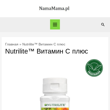
Перейти
к
содержимому
Пои
Main
Menu
Главная
Nutrilite™ Витамин С плюс
Nutrilite™ Витамин С плюс