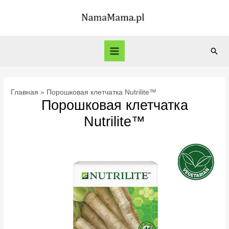
Перейти
к
содержимому
Пои
Main
Menu
Главная
Порошковая клетчатка Nutrilite™
Порошковая клетчатка
Nutrilite™