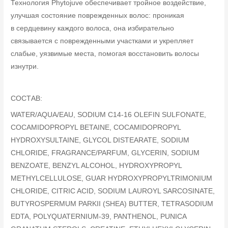
Технология Phytojuve обеспечивает тройное воздействие,
улучшая состояние поврежденных волос: проникая
в сердцевину каждого волоса, она избирательно
связывается с поврежденными участками и укрепляет
слабые, уязвимые места, помогая восстановить волосы
изнутри.
СОСТАВ:
WATER/AQUA/EAU, SODIUM C14-16 OLEFIN SULFONATE,
COCAMIDOPROPYL BETAINE, COCAMIDOPROPYL
HYDROXYSULTAINE, GLYCOL DISTEARATE, SODIUM
CHLORIDE, FRAGRANCE/PARFUM, GLYCERIN, SODIUM
BENZOATE, BENZYL ALCOHOL, HYDROXYPROPYL
METHYLCELLULOSE, GUAR HYDROXYPROPYLTRIMONIUM
CHLORIDE, CITRIC ACID, SODIUM LAUROYL SARCOSINATE,
BUTYROSPERMUM PARKII (SHEA) BUTTER, TETRASODIUM
EDTA, POLYQUATERNIUM-39, PANTHENOL, PUNICA