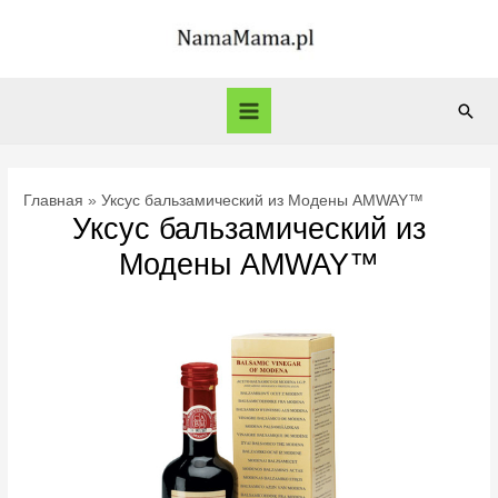
Перейти
к
содержимому
Пои
Main
Menu
Главная
Уксус бальзамический из Модены AMWAY™
Уксус бальзамический из
Модены AMWAY™