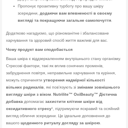
Пропонує проактивну турботу про вашу шкіру
зсередини,
додаючи вам впевненості в своєму
вигляді та покращуючи загальне самопочуття
.
Додатково нагадуємо, що різноманітне і збалансоване
харчування та здоровий спосіб життя важливі для вас.
Чому продукт вам сподобається
Ваша шкіра є віддзеркаленням внутрішнього стану організму.
Стресові фактори, такі як вплив сонячних променів,
забруднення повітря, неправильне харчування та куріння,
можуть спричиняти
утворення надмірної кількості
вільних радикалів
, які пов’язують зі
змінами зовнішнього
вигляду шкіри з віком
.
Nutrilite™ OxiBeauty™ Дієтична
добавка
допомагає
захистити клітини шкіри від
оксидативного стресу
¹, підтримуючи яскравий та осяйний
вигляд обличчя зсередини. Це ідеальне доповнення до
вашого
щоденного ритуалу догляду за шкірою
.