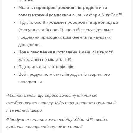
Nutrilite.
Містить
перевірені рослинні інгредієнти та
запатентовані комплекси
з наших ферм NutriCert
™
.
Підкріплено
9 кроками прозорості виробництва
(стосується ягід аронії), що забезпечує ідеальне
поєднання природних компонентів та наукових
досліджень.
Нове паковання
виготовлене з меншої кількості
матеріалів і не містить ПВХ.
Підходить для вегетаріанців.
Цей продукт не містить інгредієнтів тваринного
походження.
¹Містить мідь, що сприяє захисту клітин від
оксидативного стресу. Мідь також сприяє нормальній
пігментації шкіри.
²Продукт містить комплекс PhytoVibrant™, який є
сумішшю екстрактів аронії та шавлії.