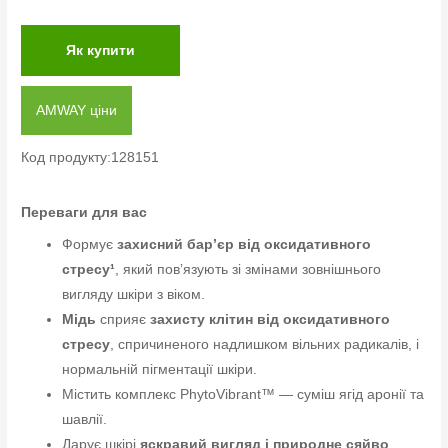
Як купити
AMWAY ціни
Код продукту:128151
Переваги для вас
Формує
захисний бар’єр від оксидативного
стресу¹
, який пов’язують зі змінами зовнішнього
вигляду шкіри з віком.
Мідь
сприяє
захисту клітин від оксидативного
стресу
, спричиненого надлишком вільних радикалів, і
нормальній пігментації шкіри.
Містить комплекс PhytoVibrant™ — суміш ягід аронії та
шавлії.
Дарує шкірі
яскравий вигляд і природне сяйво
.