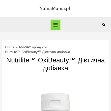
Skip
to
content
Sear
Main
Menu
Home
AMWAY продукты
Nutrilite™ OxiBeauty™ Дієтична добавка
Nutrilite™ OxiBeauty™ Дієтична
добавка