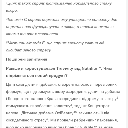
³Цинк також сприяє підтриманню нормального стану
шкіри.
⁴Вітамін С сприяє нормальному утворенню колагену для
нормального функціонування шкіри, а також зниженню
втоми та втомлюваності.
⁵Містить вітамін Е, що сприяє захисту клітин від
оксидативного стресу.
Поширені запитання
Раніше я користувалася Truvivity від Nutrilite™. Чим
відрізняється новий продукт?
Це ті самі дієтичні добавки, створені на основі перевірених
формул, що підтримують шкіру зсередини. Дієтична добавка
1
і Концентрат напою «Краса зсередини» підтримують шкіру
і
2
стимулюють вироблення колагену
, тоді як Концентрат
напою і Дієтична добавка OxiBeauty™ захищають її від
оксидативного стресу³. Ми провели ребрендинг паковання,
щоб воно відповідало вимогам бренду Nutrilite™ та новій