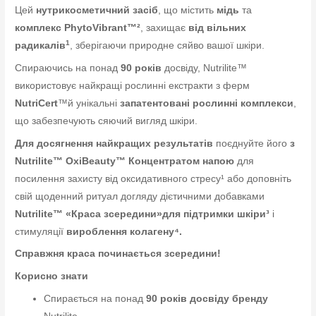
Цей
нутрикосметичний засіб
, що містить
мідь
та
комплекс PhytoVibrant™²
, захищає
від вільних
1
радикалів
, зберігаючи природне сяйво вашої шкіри.
Спираючись на понад
90 років
досвіду, Nutrilite™
використовує найкращі рослинні екстракти з ферм
NutriCert
™
й унікальні
запатентовані рослинні комплекси
,
що забезпечують сяючий вигляд шкіри.
Для досягнення найкращих результатів
поєднуйте його
з
Nutrilite™ OxiBeauty™ Концентратом напою
для
посилення захисту від оксидативного стресу¹ або доповніть
свій щоденний ритуал догляду дієтичними добавками
Nutrilite™ «Краса зсередини»
для підтримки шкіри³
і
стимуляції
вироблення колагену⁴.
Справжня краса починається зсередини!
Корисно знати
Спирається на понад
90 років досвіду бренду