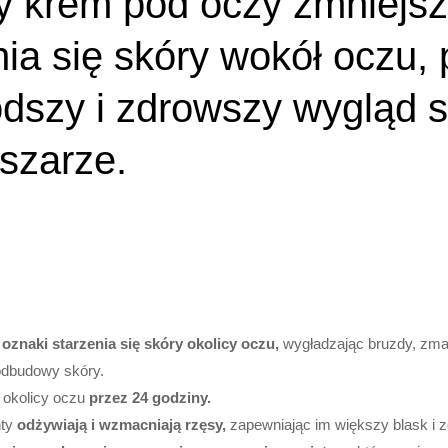
y krem pod oczy zmniejs
nia się skóry wokół oczu,
odszy i zdrowszy wygląd 
szarze.
znaki starzenia się skóry okolicy oczu,
wygładzając bruzdy, zmars
odbudowy skóry.
j okolicy oczu
przez 24 godziny.
nty
odżywiają i wzmacniają rzęsy,
zapewniając im większy blask i 