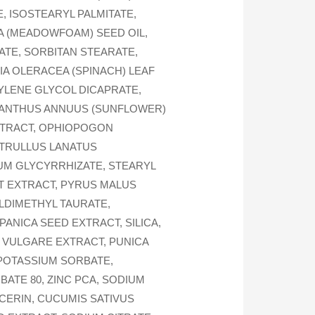
, ISOSTEARYL PALMITATE,
A (MEADOWFOAM) SEED OIL,
ATE, SORBITAN STEARATE,
A OLERACEA (SPINACH) LEAF
YLENE GLYCOL DICAPRATE,
LIANTHUS ANNUUS (SUNFLOWER)
XTRACT, OPHIOPOGON
ITRULLUS LANATUS
IUM GLYCYRRHIZATE, STEARYL
T EXTRACT, PYRUS MALUS
LDIMETHYL TAURATE,
ANICA SEED EXTRACT, SILICA,
 VULGARE EXTRACT, PUNICA
POTASSIUM SORBATE,
BATE 80, ZINC PCA, SODIUM
CERIN, CUCUMIS SATIVUS