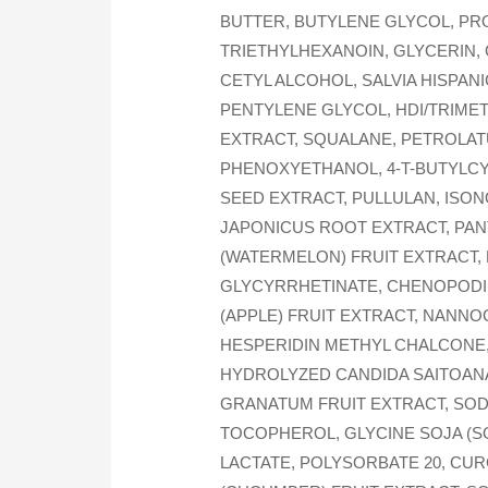
BUTTER, BUTYLENE GLYCOL, PRO
TRIETHYLHEXANOIN, GLYCERIN, 
CETYL ALCOHOL, SALVIA HISPAN
PENTYLENE GLYCOL, HDI/TRIME
EXTRACT, SQUALANE, PETROLAT
PHENOXYETHANOL, 4-T-BUTYLCY
SEED EXTRACT, PULLULAN, IS
JAPONICUS ROOT EXTRACT, PAN
(WATERMELON) FRUIT EXTRACT, 
GLYCYRRHETINATE, CHENOPODIU
(APPLE) FRUIT EXTRACT, NANN
HESPERIDIN METHYL CHALCONE, 
HYDROLYZED CANDIDA SAITOANA
GRANATUM FRUIT EXTRACT, SOD
TOCOPHEROL, GLYCINE SOJA (SO
LACTATE, POLYSORBATE 20, CU