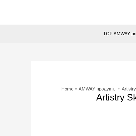
Skip
to
content
TOP AMWAY pr
Home
AMWAY продукты
Artist
Artistry 