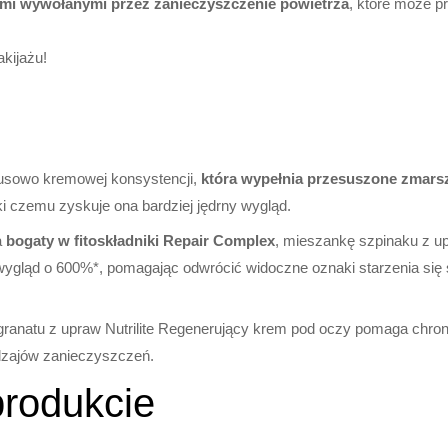
mi wywołanymi przez zanieczyszczenie powietrza
, które może p
kijażu!
usowo kremowej konsystencji,
która wypełnia przesuszone zmars
ki czemu zyskuje ona bardziej jędrny wygląd.
a
bogaty w fitoskładniki Repair Complex
, mieszankę szpinaku z up
ygląd o 600%*, pomagając odwrócić widoczne oznaki starzenia się 
o granatu z upraw Nutrilite Regenerujący krem pod oczy pomaga chro
dzajów zanieczyszczeń.
produkcie