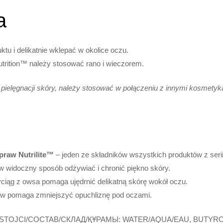
a
ktu i delikatnie wklepać w okolice oczu.
utrition™ należy stosować rano i wieczorem.
elęgnacji skóry, należy stosować w połączeniu z innymi kosmetykami
upraw Nutrilite™
– jeden ze składników wszystkich produktów z serii Ar
 w widoczny sposób odżywiać i chronić piękno skóry.
ciąg z owsa pomaga ujędrnić delikatną skórę wokół oczu.
w pomaga zmniejszyć opuchliznę pod oczami.
STOJCI/COCTAB/СКЛАД/ҚҰРАМЫ: WATER/AQUA/EAU, BUTYRO