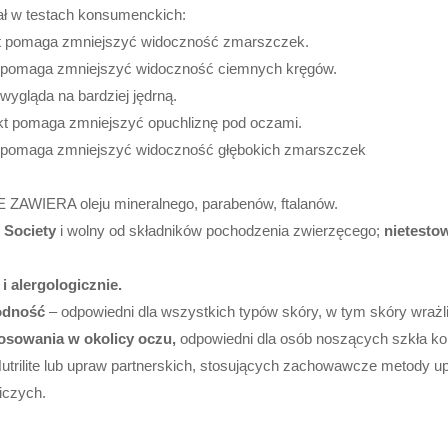
ał w testach konsumenckich:
ukt pomaga zmniejszyć widoczność zmarszczek.
t pomaga zmniejszyć widoczność ciemnych kręgów.
wygląda na bardziej jędrną.
kt pomaga zmniejszyć opuchliznę pod oczami.
t pomaga zmniejszyć widoczność głębokich zmarszczek
 ZAWIERA oleju mineralnego, parabenów, ftalanów.
 Society
i wolny od składników pochodzenia zwierzęcego;
nietesto
i alergologicznie.
godność
– odpowiedni dla wszystkich typów skóry, w tym skóry wrażli
osowania w okolicy oczu,
odpowiedni dla osób noszących szkła ko
 Nutrilite lub upraw partnerskich, stosujących zachowawcze metody 
iczych.