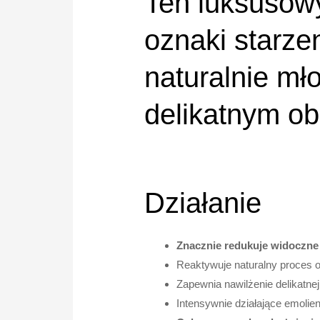
Ten luksusow
oznaki starze
naturalnie mł
delikatnym ob
Działanie
Znacznie redukuje widoczne o
Reaktywuje naturalny proces 
Zapewnia nawilżenie delikatne
Intensywnie działające emolie