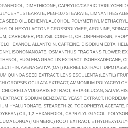
PANEDIOL, DIMETHICONE, CAPRYLIC/CAPRIC TRIGLYCERIDE
GLYCERYL STEARATE, PEG-100 STEARATE, LIMNANTHES ALB
ICA SEED OIL, BEHENYL ALCOHOL, POLYMETHYL METHACRYL
THYLOL HEXYLLACTONE CROSSPOLYMER, ARGININE, SPINACI
UM, CARBOMER, POLYSILICONE-11, CHLORPHENESIN, PROP
CLOHEXANOL, ALLANTOIN, CAFFEINE, DISODIUM EDTA, HE
ONONYL ISONONANOATE, OSMANTHUS FRAGRANS FLOWER E
THENOL, EUGLENA GRACILIS EXTRACT, ISOHEXADECANE, C
LECITHIN, AVENA SATIVA (OAT) KERNEL EXTRACT, DIPOTASS
M QUINOA SEED EXTRACT, LENS ESCULENTA (LENTIL) FRUI
OCHLOROPSIS OCULATA EXTRACT, AMMONIUM POLYACRYLOY
CHLORELLA VULGARIS EXTRACT, BETA-GLUCAN, SALVIA HISP
 EXTRACT, SODIUM BENZOATE, YEAST EXTRACT, HORDEUM
IUM HYALURONATE, STEARETH-20, TOCOPHERYL ACETATE, 
YBEAN) OIL, 1,2-HEXANEDIOL, CAPRYLYL GLYCOL, POLYSOR
RCUMA LONGA (TURMERIC) ROOT EXTRACT, ETHYLHEXYLGLY