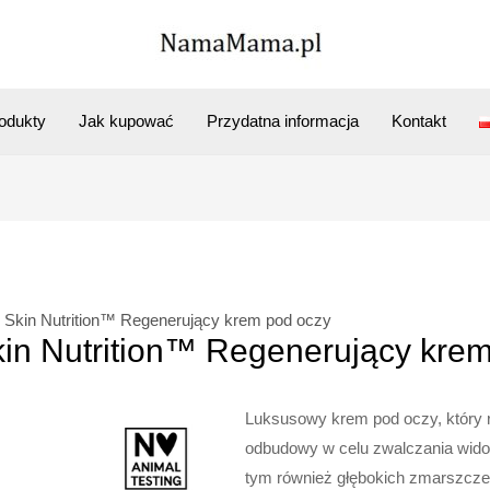
odukty
Jak kupować
Przydatna informacja
Kontakt
ry Skin Nutrition™ Regenerujący krem pod oczy
Skin Nutrition™ Regenerujący kre
Luksusowy krem pod oczy, który r
odbudowy w celu zwalczania widoc
tym również głębokich zmarszczek