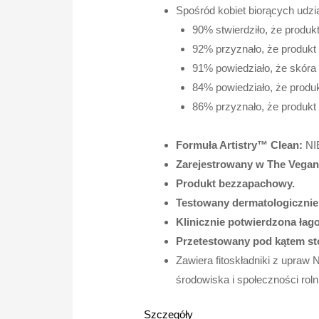
Spośród kobiet biorących udzi
90% stwierdziło, że prod
92% przyznało, że produk
91% powiedziało, że skóra 
84% powiedziało, że produ
86% przyznało, że produk
Formuła Artistry™ Clean:
NIE
Zarejestrowany w The Vegan
Produkt bezzapachowy.
Testowany dermatologicznie 
Klinicznie potwierdzona ła
Przetestowany pod kątem st
Zawiera fitoskładniki z upraw
środowiska i społeczności roln
Szczegóły