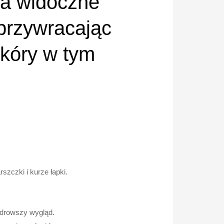
za widoczne
 przywracając
skóry w tym
zczki i kurze łapki.
zdrowszy wygląd.