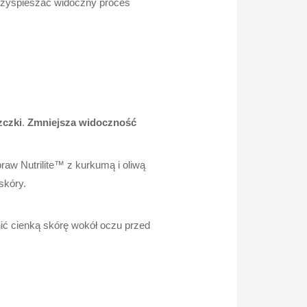
rzyspieszać widoczny proces
zczki
.
Zmniejsza widoczność
raw Nutrilite™ z kurkumą i oliwą
skóry.
nić cienką skórę wokół oczu przed