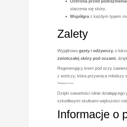
Ochrona przed podrażnienia
starzenia się skóry.
Współgra
z każdym typem ma
Zalety
Wyjątkowo
gęsty i odżywczy,
o luks
zwiotczałej skóry pod oczami
, dzię
Regenerujący krem pod oczy zawier
z wończy, która przywraca młodszy w
*Badania ex vivo.
Dzięki zawartości silnie działająceg
szkodliwymi skutkami większości ro
Informacje o 