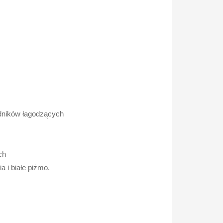
adników łagodzących
ch
 i białe piżmo.