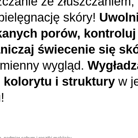
zczanie ze złuszczaniem,
pielęgnację skóry!
Uwolni
kanych porów, kontroluj
niczaj świecenie się skó
omienny wygląd.
Wygładz
kolorytu i struktury
w j
!
, nadmiar sebum i resztki makijażu