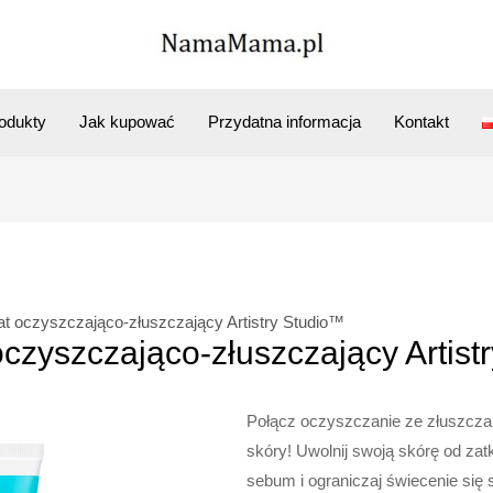
odukty
Jak kupować
Przydatna informacja
Kontakt
at oczyszczająco-złuszczający Artistry Studio™
oczyszczająco-złuszczający Artist
Połącz oczyszczanie ze złuszcza
skóry! Uwolnij swoją skórę od zat
sebum i ograniczaj świecenie się