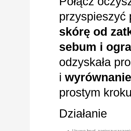
Połącz oczys
przyspieszyć 
skórę od zat
sebum i ogra
odzyskała pr
i
wyrównanie 
prostym kroku
Działanie
Usuwa brud, zanieczyszczenia