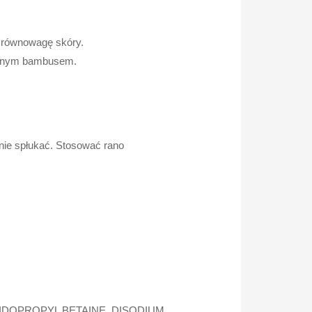
ć równowagę skóry.
ralnym bambusem.
nie spłukać. Stosować rano
IDOPROPYL BETAINE, DISODIUM