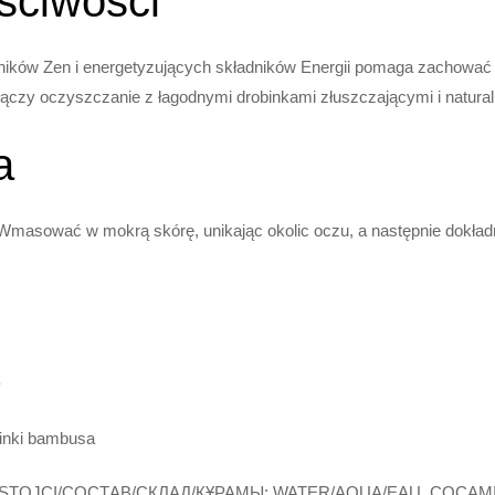
ściwości
dników Zen i energetyzujących składników Energii pomaga zachowa
łączy oczyszczanie z łagodnymi drobinkami złuszczającymi i natu
a
 Wmasować w mokrą skórę, unikając okolic oczu, a następnie dokład
A
binki bambusa
STOJCI/СОСТАВ/СКЛАД/ҚҰРАМЫ: WATER/AQUA/EAU, COCAM