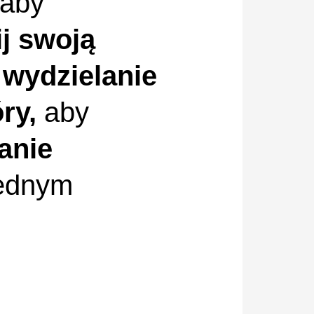
 aby
j swoją
 wydzielanie
ry,
aby
anie
ednym