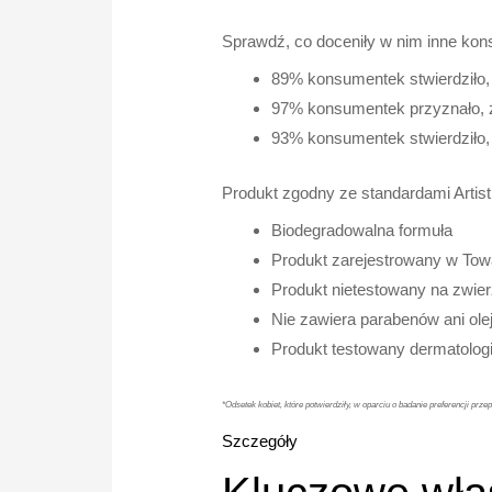
Sprawdź, co doceniły w nim inne kon
89% konsumentek stwierdziło,
97% konsumentek przyznało, ż
93% konsumentek stwierdziło, 
Produkt zgodny ze standardami Artis
Biodegradowalna formuła
Produkt zarejestrowany w To
Produkt nietestowany na zwie
Nie zawiera parabenów ani ole
Produkt testowany dermatologi
*Odsetek kobiet, które potwierdziły, w oparciu o badanie preferencji pr
Szczegóły