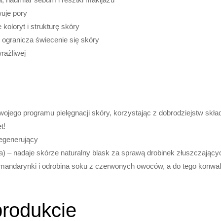
uje pory
koloryt i strukturę skóry
i ogranicza świecenie się skóry
rażliwej
ojego programu pielęgnacji skóry, korzystając z dobrodziejstw skł
t!
regenerujący
) – nadaje skórze naturalny blask za sprawą drobinek złuszczający
andarynki i odrobina soku z czerwonych owoców, a do tego konwalia
produkcie