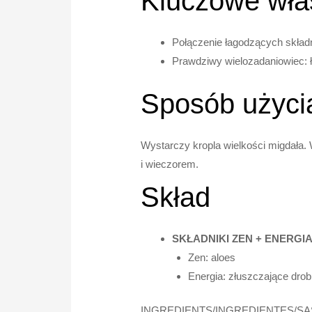
Kluczowe wła
Połączenie łagodzących skła
Prawdziwy wielozadaniowiec: 
Sposób użyci
Wystarczy kropla wielkości migdała.
i wieczorem.
Skład
SKŁADNIKI ZEN + ENERGI
Zen: aloes
Energia: złuszczające dro
INGREDIENTS/INGREDIENTES/SA