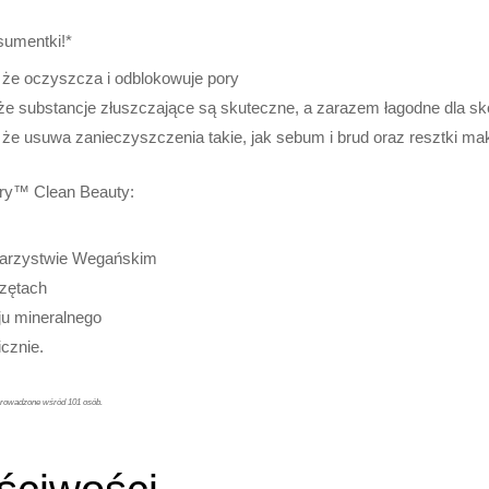
sumentki!*
 że oczyszcza i odblokowuje pory
e substancje złuszczające są skuteczne, a zarazem łagodne dla sk
że usuwa zanieczyszczenia takie, jak sebum i brud oraz resztki mak
try™ Clean Beauty:
warzystwie Wegańskim
rzętach
ju mineralnego
cznie.
zeprowadzone wśród 101 osób.