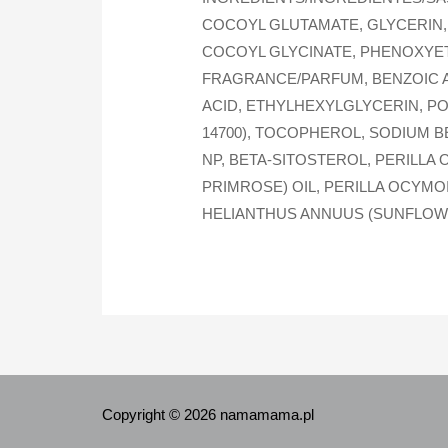
COCOYL GLUTAMATE, GLYCERIN,
COCOYL GLYCINATE, PHENOXYET
FRAGRANCE/PARFUM, BENZOIC AC
ACID, ETHYLHEXYLGLYCERIN, POL
14700), TOCOPHEROL, SODIUM B
NP, BETA-SITOSTEROL, PERILLA
PRIMROSE) OIL, PERILLA OCYMO
HELIANTHUS ANNUUS (SUNFLOWE
Copyright © 2026 namamama.pl