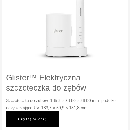
Glister™ Elektryczna
szczoteczka do zębów
Szczoteczka do zębów: 185,3 × 28,80 × 28,00 mm, pudełko
oczyszczające UV: 133,7 × 59,9 × 131,8 mm
Glister™
Czytaj więcej
Elektryczna