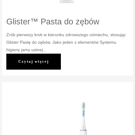
Glister™ Pasta do zębów
Zrób pierwszy krok w kierunku zdrowszego uśmiechu, stosując
Glister Pastę do zębów. Jako jeden z elementów Systemu
higieny jamy ustnej...
Glister™
Czytaj więcej
Pasta
do
zębów