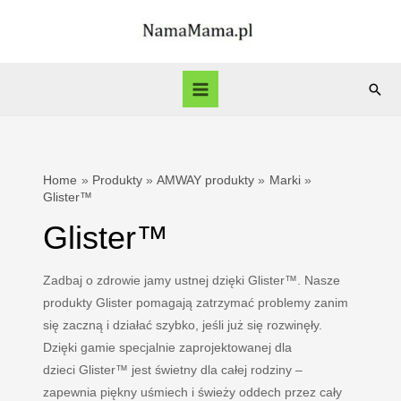
Skip
to
content
Sear
Main
Menu
Home
Produkty
AMWAY produkty
Marki
Glister™
Glister™
Zadbaj o zdrowie jamy ustnej dzięki Glister™. Nasze
produkty Glister pomagają zatrzymać problemy zanim
się zaczną i działać szybko, jeśli już się rozwinęły.
Dzięki gamie specjalnie zaprojektowanej dla
dzieci Glister™ jest świetny dla całej rodziny –
zapewnia piękny uśmiech i świeży oddech przez cały