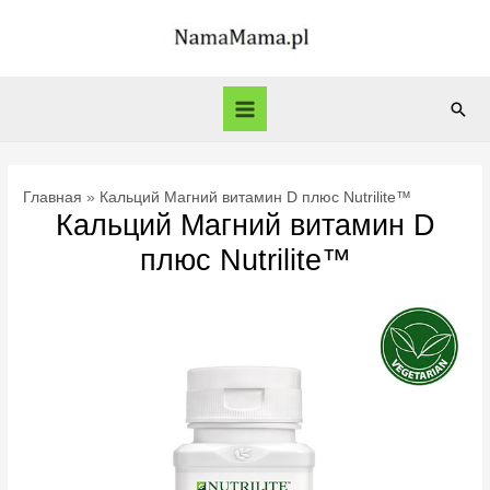
Перейти
к
содержимому
Пои
Main
Menu
Главная
Кальций Магний витамин D плюс Nutrilite™
Кальций Магний витамин D
плюс Nutrilite™