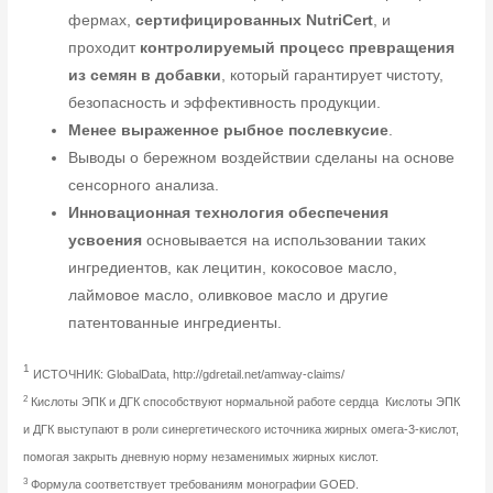
фермах,
сертифицированных NutriCert
, и
проходит
контролируемый процесс превращения
из семян в добавки
, который гарантирует чистоту,
безопасность и эффективность продукции.
Менее выраженное рыбное послевкусие
.
Выводы о бережном воздействии сделаны на основе
сенсорного анализа.
Инновационная технология обеспечения
усвоения
основывается на использовании таких
ингредиентов, как лецитин, кокосовое масло,
лаймовое масло, оливковое масло и другие
патентованные ингредиенты.
1
ИСТОЧНИК: GlobalData, http://gdretail.net/amway-claims/
2
Кислоты ЭПК и ДГК способствуют нормальной работе сердца Кислоты ЭПК
и ДГК выступают в роли синергетического источника жирных омега-3-кислот,
помогая закрыть дневную норму незаменимых жирных кислот.
3
Формула соответствует требованиям монографии GOED.