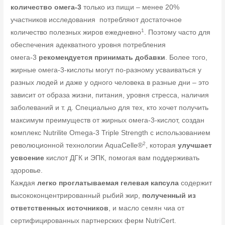
количество омега-3
только из пищи – менее 20%
участников исследования потребляют достаточное
1
количество полезных жиров ежедневно
. Поэтому часто для
обеспечения адекватного уровня потребления
омега-3
рекомендуется принимать добавки
. Более того,
жирные омега-3-кислоты могут по-разному усваиваться у
разных людей и даже у одного человека в разные дни – это
зависит от образа жизни, питания, уровня стресса, наличия
заболеваний и т. д. Специально для тех, кто хочет получить
максимум преимуществ от жирных омега-3-кислот, создан
комплекс Nutrilite Omega-3 Triple Strength с использованием
2
революционной технологии AquaCelle®
, которая
улучшает
усвоение
кислот ДГК и ЭПК, помогая вам поддерживать
здоровье.
Каждая
легко проглатываемая гелевая капсула
содержит
высококонцентрированный рыбий жир,
полученный из
ответственных источников
, и масло семян чиа от
сертифицированных партнерских ферм NutriCert.