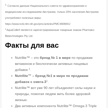
1
Согласно данным Национального совета по здравоохранению и
медицинским исследованиям Австралии, только 20% населения Австралии
употребляют полезные жиры:
https://www.ncbi.nlm.nih.gov/pmc/articles/PMC4808841/
2
AquaCelle® является зарегистрированным товарным знаком Pharmako
Biotechnologies Pty Ltd.
Факты для вас
Nutrilite™ – это
бренд № 1 в мире
по продажам
витаминов и биологически активных пищевых
1
добавок
.
Nutrilite™ – бренд №1 в мире по продажам
1
добавок с омега-3
.
Nutrilite™ вот уже 90 лет объединяет силы науки и
природы, помогая людям жить более здоровой
жизнью.
Два активных компонента Nutrilite™ Omega-3 Triple