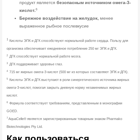
продукт является
безопасным источником омега-3-
6
кислот.
Бережное воздействие на желудок,
менее
выраженное рыбное послевкусие
1
Кислоты ЭПК и ДГК способствуют нормальной работе сердца. Пользу для
организма обеспечивает ежедневное потребление 250 мг ЭПК и ДГК.
2
ДГК способствует нормальной работе мозга.
3
ДГК поддерживает здоровье глаз.
4
715 мг жирных омега-3-кислот (500 мг из которых составляют ЭПК и ДГК).
5
Кислоты ЭПК и ДГК выступают в роли синергетического источника жирных
омега-3-кислот, помогая закрыть дневную норму незаменимых жирных
кислот.
6
Формула соответствует требованиям, представленным в монографии
GOED.
7
AquaCelle® является зарегистрированным товарным знаком Pharmako
Biotechnologies Pty Ltd.
Как пользоваться