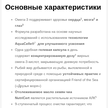
Основные характеристики
1
2
Омега-3 поддерживает здоровье
сердца
, мозга
и
3
глаз
Формула разработана на основе научных
исследований с использованием
технологии
7
AquaCelle®
для улучшенного усвоения
Одна удобная
гелевая капсула
в день
4
содержит
концентрированную дозу
жирных
омега-3-кислот, закрывающую дневную потребность
Рыбий жир добывается из рыбы, выловленной в
природной среде с помощью
устойчивых практик
и
сертифицированной организацией Friend of the Sea
(«Друзья моря»)
Отслеживаемое масло семян чиа
5
NutriCert
является растительным источником АЛК
9-ступенчатый процесс очистки гарантирует, что