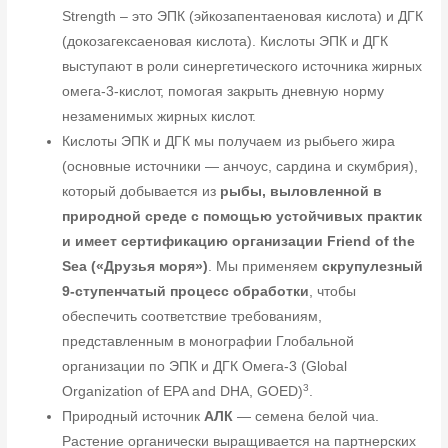
Strength – это ЭПК (эйкозапентаеновая кислота) и ДГК
(докозагексаеновая кислота). Кислоты ЭПК и ДГК
выступают в роли синергетического источника жирных
омега-3-кислот, помогая закрыть дневную норму
незаменимых жирных кислот.
Кислоты ЭПК и ДГК мы получаем из рыбьего жира
(основные источники — анчоус, сардина и скумбрия),
который добывается из
рыбы, выловленной в
природной среде с помощью устойчивых практик
и имеет сертификацию организации Friend of the
Sea («Друзья моря»)
. Мы применяем
скрупулезный
9-ступенчатый процесс обработки
, чтобы
обеспечить соответствие требованиям,
представленным в монографии Глобальной
организации по ЭПК и ДГК Омега-3 (Global
3
Organization of EPA and DHA, GOED)
.
Природный источник
АЛК
— семена белой чиа.
Растение органически выращивается на партнерских