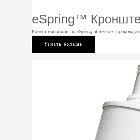
eSpring™ Кронште
Кронштейн фильтра eSpring облегчает прохожден
eSpring™
Узнать больше
Кронштейн
фильтра