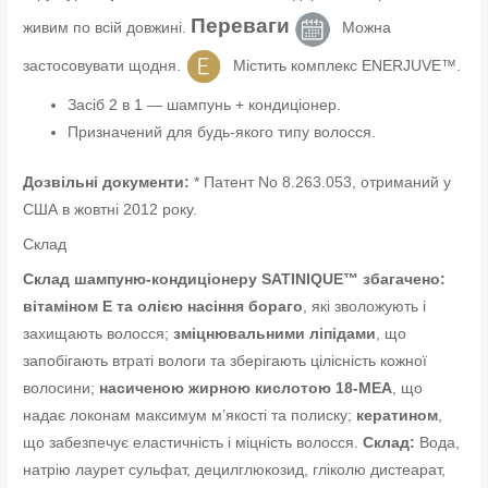
Переваги
живим по всій довжині.
Можна
застосовувати щодня.
Містить комплекс ENERJUVE™.
Засіб 2 в 1 — шампунь + кондиціонер.
Призначений для будь-якого типу волосся.
Дозвільні документи:
* Патент No 8.263.053, отриманий у
США в жовтні 2012 року.
Склад
Склад шампуню-кондиціонеру SATINIQUE™ збагачено:
вітаміном Е та олією насіння бораго
, які зволожують і
захищають волосся;
зміцнювальними ліпідами
, що
запобігають втраті вологи та зберігають цілісність кожної
волосини;
насиченою жирною кислотою 18-МЕА
, що
надає локонам максимум м’якості та полиску;
кератином
,
що забезпечує еластичність і міцність волосся.
Склад:
Вода,
натрію лаурет сульфат, децилглюкозид, гліколю дистеарат,