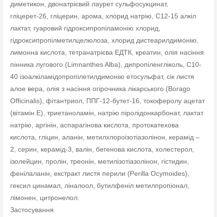
диметикон, двонатрієвий лаурет сульфосукцинат,
гліцерет-26, гліцерин, арома, хлорид натрію, С12-15 алкіл
лактат, гуаровий гідроксипропіламонію хлорид,
гідроксипропілметилцелюлоза, хлорид дистеарилдимонію,
лимонна кислота, тетранатрієва ЕДТК, креатин, олія насіння
пінника лугового (Limnanthes Alba), дипропіленгліколь, С10-
40 ізоалкіламідопропілетилдимонію етосульфат, сік листя
алое вера, олія з насіння огірочника лікарського (Borago
Officinalis), фітантриол, ППГ-12-бутет-16, токоферолу ацетат
(вітамін Е), триетаноламін, натрію піролідонкарбонат, лактат
натрію, аргінін, аспарагінова кислота, протокатехова
кислота, гліцин, аланін, метилхлороізотіазолінон, керамід –
2, серин, керамід-3, валін, бегенова кислота, холестерол,
ізолейцин, пролін, треонін, метилізотіазолінон, гістидин,
фенілаланін, екстракт листя перили (Perilla Ocymoides),
гексил цинамал, ліналоол, бутилфеніл метилпропіонал,
лімонен, цитронелол.
Застосування