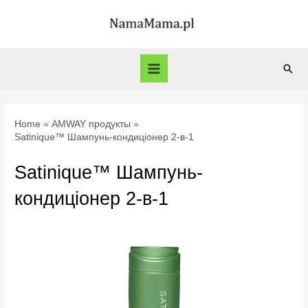
Skip
to
content
Sear
Main
Menu
Home
AMWAY продукты
Satinique™ Шампунь-кондиціонер 2-в-1
Satinique™ Шампунь-
кондиціонер 2-в-1