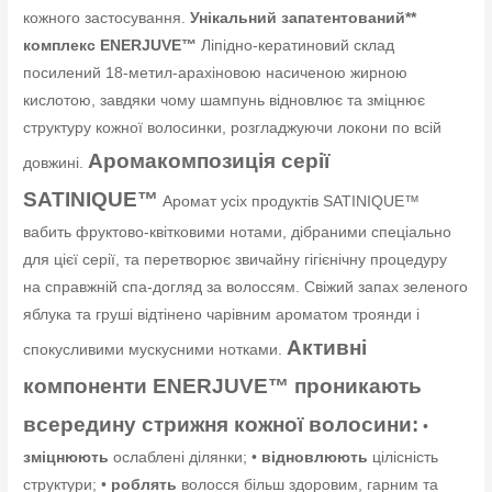
кожного застосування.
Унікальний запатентований**
комплекс ENERJUVE™
Ліпідно-кератиновий склад
посилений 18-метил-арахіновою насиченою жирною
кислотою, завдяки чому шампунь відновлює та зміцнює
структуру кожної волосинки, розгладжуючи локони по всій
Аромакомпозиція серії
довжині.
SATINIQUE™
Аромат усіх продуктів SATINIQUE™
вабить фруктово-квітковими нотами, дібраними спеціально
для цієї серії, та перетворює звичайну гігієнічну процедуру
на справжній спа-догляд за волоссям. Свіжий запах зеленого
яблука та груші відтінено чарівним ароматом троянди і
Активні
спокусливими мускусними нотками.
компоненти ENERJUVE™ проникають
всередину стрижня кожної волосини:
•
зміцнюють
ослаблені ділянки; •
відновлюють
цілісність
структури; •
роблять
волосся більш здоровим, гарним та