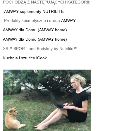
POCHODZĄ Z NASTĘPUJĄCYCH KATEGORII:
AMWAY suplementy
NUTRILITE
Produkty kosmetyczne
i uroda
AMWAY
AMWAY dla Domu (AMWAY home)
AMWAY dla Domu (AMWAY home)
XS™ SPORT and Bodykey by Nutrilite™
K
uchnia i sztućce iCook