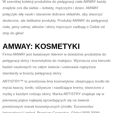
W szerokiej kolekcji produktów do pielęgnacji ciała AMWAY każdy
znajdzie coś dla siebie – kobiety, mężczyźni i dzieci. AMWAY
połączyło siłę nauki i starannie dobrane składniki, aby stworzyć
skuteczne, ale delikatne produkty. Produkty AMWAY do pielęgnacji
ciała, jamy ustnej, włosów i skóry mężczyzn zadbają o Ciebie od
stóp do głów!
AMWAY: KOSMETYKI
Firma AMWAY jest światowym liderem w dziedzinie produktów do
pielęgnacji skóry i kosmetyków do makijażu. Wyznacza ona kierunki
badań naukowych na całym świecie i ustanawia najwyższe
standardy w branży pielęgnacji skóry.
ARTISTRY™ to prestiżowa linia kosmetyków, obejmująca środki do
mycia twarzy, toniki, odżywcze i nawilżające kremy, stworzone z
myślą o każdym rodzaju skóry. Marka ARTISTRY znajduje się w
pierwszej piątce najlepiej sprzedających się na świecie
prestiżowych marek kosmetycznych (źródło: Euromonitor
International Limited, Premium Cosmetics, Global RSP 2009).