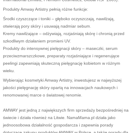
Produkty Amway Artistry pełnią różne funkcje:
Środki czyszczące i toniki – głęboko oczyszczają, nawilżają,
otwierają pory skóry i usuwają nadmiar sebum.
Kremy nawilżające – odżywiają, rozjaśniają skórę i chronią przed
szkodliwym działaniem promieni UV.
Produkty do intensywnej pielęgnacji skóry – maseczki, serum
przeciwzmarszczkowe, preparaty rozjaśniające i regenerujące
peelingi zapewniają skuteczną pielęgnację kobietom w różnym
wieku.
Wybierając kosmetyki Amway Artistry, inwestujesz w najwyższej
jakości pielęgnację skóry opartą na innowacjach naukowych i
renomowanej marce o światowej renomie.
AMWAY jest jedną z największych firm sprzedaży bezpośredniej na
świecie i działa również na Litwie. NamaMama.pl działa jako
jednoosobowa działalność gospodarcza i zapewnia porady
dotyczące zakupu produktów AMWAY w Polsce, a także porady dla