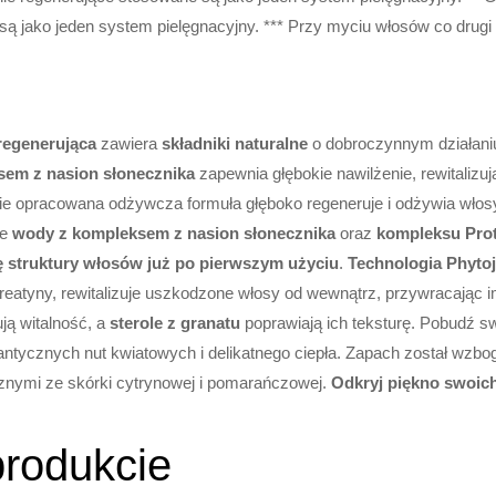
ą jako jeden system pielęgnacyjny. *** Przy myciu włosów co drugi 
regenerująca
zawiera
składniki naturalne
o dobroczynnym działaniu
em z nasion słonecznika
zapewnia głębokie nawilżenie, rewitalizuj
lnie opracowana odżywcza formuła głęboko regeneruje i odżywia włosy
ie
wody z kompleksem z nasion słonecznika
oraz
kompleksu Pro
 struktury włosów już po pierwszym użyciu
.
Technologia Phyto
reatyny, rewitalizuje uszkodzone włosy od wewnątrz, przywracając
ją witalność, a
sterole z granatu
poprawiają ich teksturę. Pobudź 
tycznych nut kwiatowych i delikatnego ciepła. Zapach został wzbo
znymi ze skórki cytrynowej i pomarańczowej.
Odkryj piękno swoic
produkcie