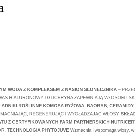
a
NYM
WODA Z KOMPLEKSEM Z NASION SŁONECZNIKA
– PRZE
KWAS HIALURONOWY I GLICERYNA ZAPEWNIAJĄ WŁOSOM I S
ADNIKI ROŚLINNE
KOMOSA RYŻOWA, BAOBAB, CERAMIDY
WZMACNIAJĄC, REGENERUJĄC I WYGŁADZAJĄC WŁOSY.
SKŁA
ATU Z CERTYFIKOWANYCH FARM PARTNERSKICH NUTRICER
OR.
TECHNOLOGIA PHYTOJUVE
Wzmacnia i wspomaga włosy, w 