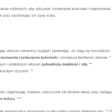
ików roślinnych, aby odżywiać rozdwojone końcówki i regenerować
 oraz zachowując ich żywy kolor.
ąc włosom zdrowszy wygląd i sprawiając, że stają się mocniejsze. 
i
wzmacnia rozdwojone końcówki
i zmniejsza łamliwość włosów. *
nym i osłabionym włosom
jedwabistą miękkość i siłę
. **
 każdym użyciem. **
ski, regenerując matowe, zniszczone lub łamliwe włosy oraz nadając
ie koloru
. ***
e regenerujące stosowane są jako jeden system pielęgnacyjny. **