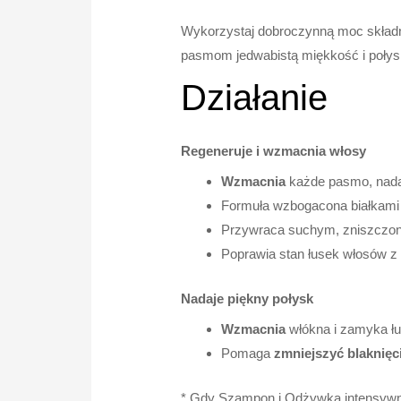
Wykorzystaj dobroczynną moc składn
pasmom jedwabistą miękkość i połysk
Działanie
Regeneruje i wzmacnia włosy
Wzmacnia
każde pasmo, nadaj
Formuła wzbogacona białkam
Przywraca suchym, zniszczo
Poprawia stan łusek włosów z
Nadaje piękny połysk
Wzmacnia
włókna i zamyka łu
Pomaga
zmniejszyć blaknięc
* Gdy Szampon i Odżywka intensywni