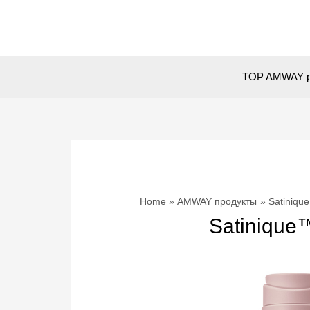
Skip
to
content
TOP AMWAY p
Home
AMWAY продукты
Satiniqu
Satinique