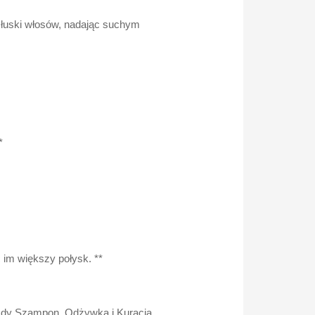
 łuski włosów, nadając suchym
*
 im większy połysk. **
 Gdy Szampon, Odżywka i Kuracja