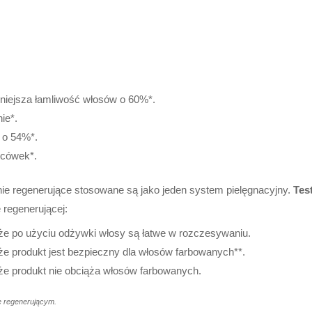
iejsza łamliwość włosów o 60%*.
ie*.
 o 54%*.
ńcówek*.
e regenerujące stosowane są jako jeden system pielęgnacyjny.
Tes
regenerującej:
e po użyciu odżywki włosy są łatwe w rozczesywaniu.
e produkt jest bezpieczny dla włosów farbowanych**.
e produkt nie obciąża włosów farbowanych.
e regenerującym.