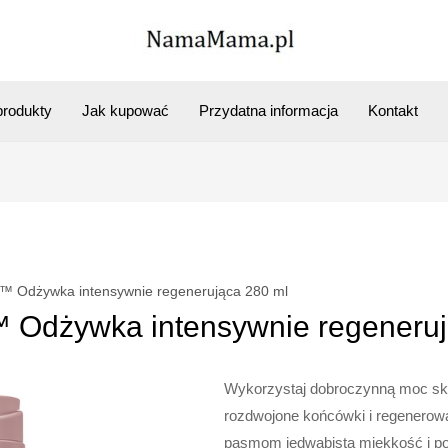
rodukty
Jak kupować
Przydatna informacja
Kontakt
e™ Odżywka intensywnie regenerująca 280 ml
™ Odżywka intensywnie regeneruj
Wykorzystaj dobroczynną moc skł
rozdwojone końcówki i regenerow
pasmom jedwabistą miękkość i poł