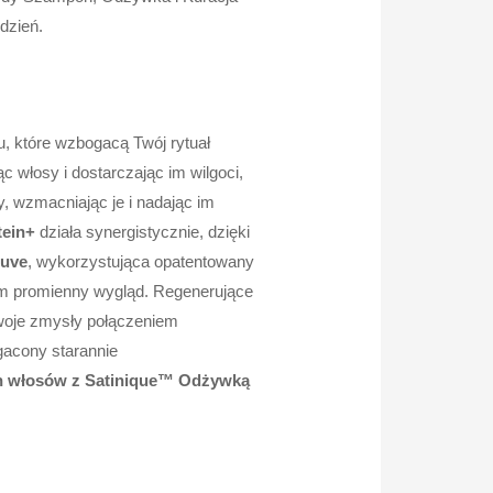
dzień.
, które wzbogacą Twój rytuał
ąc włosy i dostarczając im wilgoci,
, wzmacniając je i nadając im
tein+
działa synergistycznie, dzięki
juve
, wykorzystująca opatentowany
 im promienny wygląd. Regenerujące
swoje zmysły połączeniem
gacony starannie
h włosów z Satinique™ Odżywką