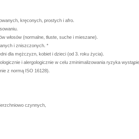
wanych, kręconych, prostych i afro.
sowaniu.
w włosów (normalne, tłuste, suche i mieszane).
anych i zniszczonych. *
ni dla mężczyzn, kobiet i dzieci (od 3. roku życia).
ogicznie i alergologicznie w celu zminimalizowania ryzyka wystąpien
dnie z normą ISO 16128).
erzchniowo czynnych,