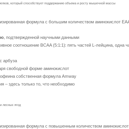
белков, который способствует поддержанию объема и росту мышечной массы
зированная формула с большим количеством аминокислот EAA
ью
, подтвержденной научными данными
ное соотношение BCAA (5:1:1): пять частей L-лейцина, одна ча
с арбуза
ря свободной форме аминокислот
 кофеина собственная формула Amway
я – здесь только то, что необходимо
м лесных ягод
зированная формула с повышенным количеством аминокислот 