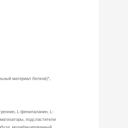
ьный материал белков)*,
треонин, L-фенилаланин, L-
роматизаторы, подсластители
 арбуза, модифицированный