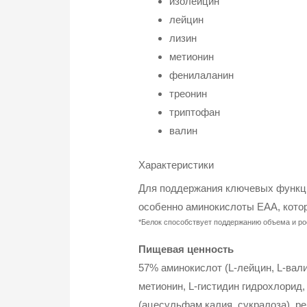
изолейцин
лейцин
лизин
метионин
фенилаланин
треонин
триптофан
валин
Характеристики
Для поддержания ключевых функци
особенно аминокислоты EAA, кото
*
Белок способствует поддержанию объема и р
Пищевая ценность
57% аминокислот (L-лейцин, L-вали
метионин, L-гистидин гидрохлорид,
(ацесульфам калия, сукралоза), р