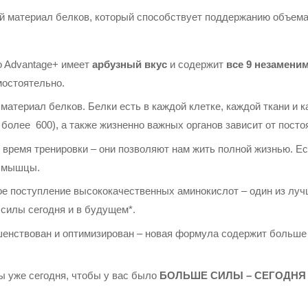
ый материал белков, который способствует поддержанию объем
 Advantage+ имеет
арбузный вкус
и содержит
все 9
незамени
мостоятельно.
материал белков. Белки есть в каждой клетке, каждой ткани и 
более 600), а также жизненно важных органов зависит от посто
время тренировки – они позволяют нам жить полной жизнью. Ес
и мышцы.
ое поступление высококачественных аминокислот – один из лу
силы сегодня и в будущем*.
шенствован и оптимизирован – новая формула содержит больше 
 уже сегодня, чтобы у вас было
БОЛЬШЕ СИЛЫ
– СЕГОДНЯ