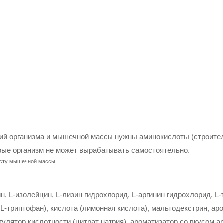
й организма и мышечной массы нужны аминокислоты (строител
рые организм не может вырабатывать самостоятельно.
осту мышечной массы.
н, L-изолейцин, L-лизин гидрохлорид, L-аргинин гидрохлорид, L-
 L-триптофан), кислота (лимонная кислота), мальтодекстрин, а
егулятор кислотности (цитрат натрия), ароматизатор со вкусом