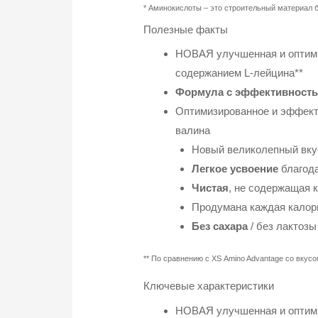
*
Аминокислоты
– это строительный материал 
Полезные факты
НОВАЯ улучшенная и оптими
содержанием L-лейцина**
Формула с эффективност
Оптимизированное и эффектив
валина
Новый великолепный вку
Легкое усвоение
благода
Чистая
, не содержащая
Продумана каждая калори
Без сахара
/ без лактозы
**
По сравнению с
XS Amino
Advantage
со вкусо
Ключевые характеристики
НОВАЯ улучшенная и оптими