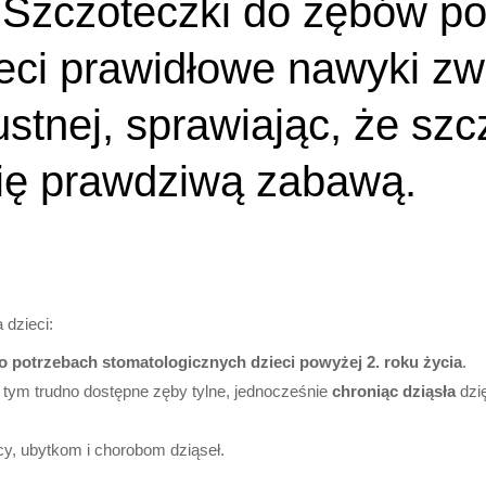
s Szczoteczki do zębów p
ieci prawidłowe nawyki z
ustnej, sprawiając, że sz
się prawdziwą zabawą.
 dzieci:
 o potrzebach stomatologicznych dzieci powyżej 2. roku życia
.
tym trudno dostępne zęby tylne, jednocześnie
chroniąc dziąsła
dzi
y, ubytkom i chorobom dziąseł.