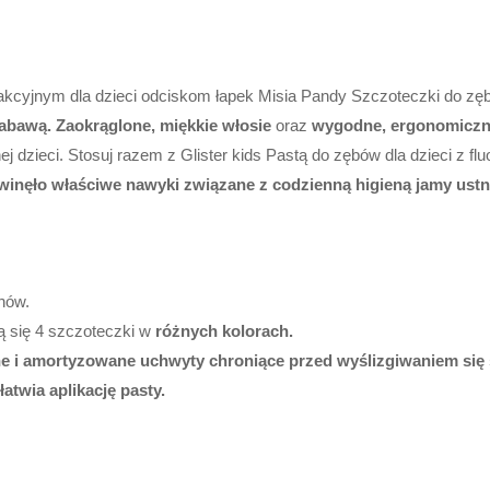
akcyjnym dla dzieci odciskom łapek Misia Pandy
Szczoteczki do zęb
zabawą. Z
aokrąglone, miękkie włosie
oraz
wygodne, ergonomicz
ej dzieci. Stosuj razem z Glister kids Pastą do zębów dla dzieci z f
winęło właściwe nawyki związane z codzienną higieną jamy ustn
anów.
 się 4 szczoteczki w
różnych kolorach.
i amortyzowane uchwyty chroniące przed wyślizgiwaniem się sz
łatwia aplikację pasty.