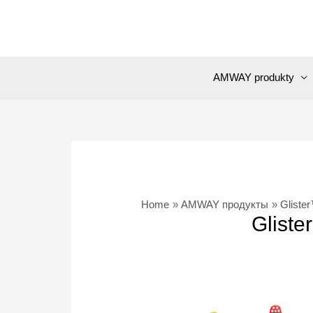
Skip
to
content
AMWAY produkty
Home
AMWAY продукты
Gliste
Gliste