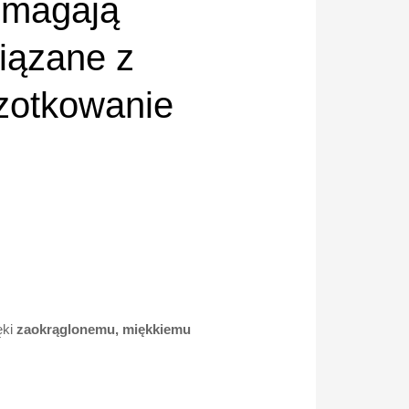
omagają
wiązane z
czotkowanie
ęki
zaokrąglonemu, miękkiemu