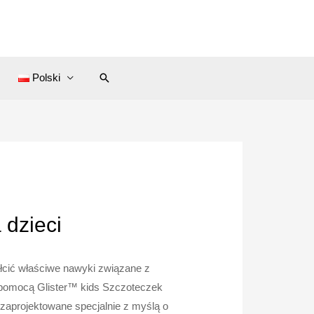
Search
Polski
 dzieci
cić właściwe nawyki związane z
a pomocą Glister™ kids Szczoteczek
y zaprojektowane specjalnie z myślą o