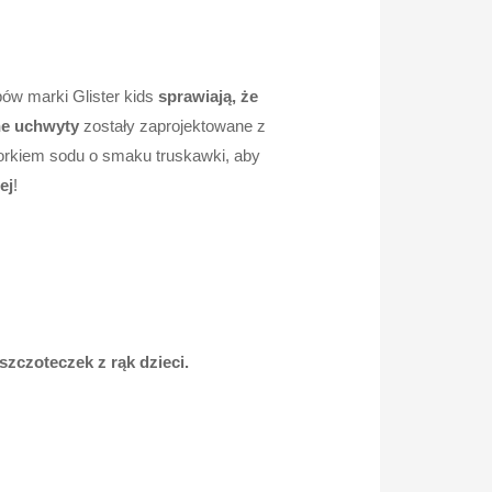
ów marki Glister kids
sprawiają, że
ne uchwyty
zostały zaprojektowane z
luorkiem sodu o smaku truskawki, aby
ej
!
czoteczek z rąk dzieci.