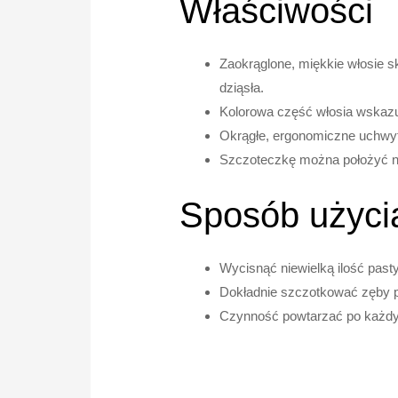
Właściwości
Zaokrąglone, miękkie włosie sk
dziąsła.
Kolorowa część włosia wskazu
Okrągłe, ergonomiczne uchwyt
Szczoteczkę można położyć na
Sposób użyci
Wycisnąć niewielką ilość past
Dokładnie szczotkować zęby p
Czynność powtarzać po każdym p