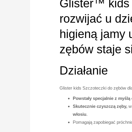
Glister™ kid
rozwijać u dz
higieną jamy 
zębów staje 
Działanie
Glister kids Szczoteczki do zębów dla
Powstały specjalnie z myślą
Skutecznie czyszczą
zęby,
w 
włosiu
.
Pomagają zapobiegać próchnic