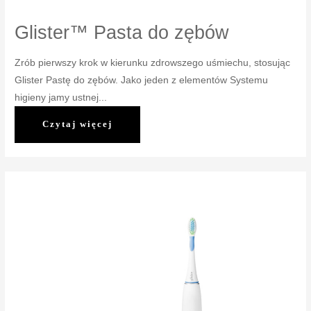
Glister™ Pasta do zębów
Zrób pierwszy krok w kierunku zdrowszego uśmiechu, stosując
Glister Pastę do zębów. Jako jeden z elementów Systemu
higieny jamy ustnej...
Glister™
Czytaj więcej
Pasta
do
zębów