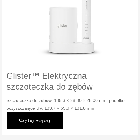
Glister™ Elektryczna
szczoteczka do zębów
Szczoteczka do zębów: 185,3 × 28,80 × 28,00 mm, pudełko
oczyszczające UV: 133,7 × 59,9 × 131,8 mm
Glister™
Czytaj więcej
Elektryczna
szczoteczka