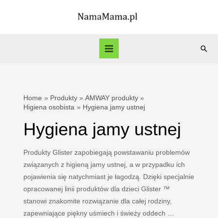
Skip
to
content
Sear
Main
Menu
Home
Produkty
AMWAY produkty
Higiena osobista
Hygiena jamy ustnej
Hygiena jamy ustnej
Produkty Glister zapobiegają powstawaniu problemów
związanych z higieną jamy ustnej, a w przypadku ich
pojawienia się natychmiast je łagodzą. Dzięki specjalnie
opracowanej linii produktów dla dzieci Glister ™
stanowi znakomite rozwiązanie dla całej rodziny,
zapewniające piękny uśmiech i świeży oddech …